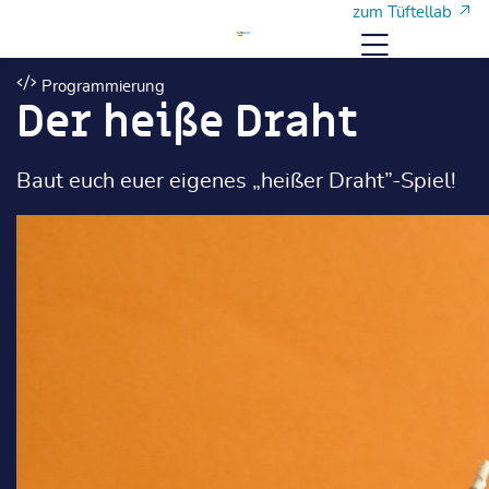
Zum Hauptinhalt
Zum Hauptinhalt
zum Tüftellab
Menü
Programmierung
Der heiße Draht
Baut euch euer eigenes „heißer Draht”-Spiel!