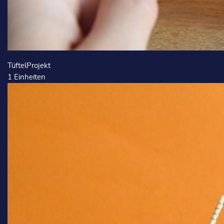
TüftelProjekt
1
Einheiten