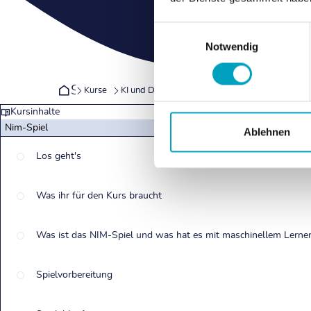
Einwilligungsauswahl
Notwendig
Startseite
Kurse
KI und Daten
NIM-Spiel
Nim-Spiel
Be
Kursinhalte
Nim-Spiel
Ablehnen
Los geht's
Was ihr für den Kurs braucht
Was ist das NIM-Spiel und was hat es mit maschinellem Lernen
Spielvorbereitung