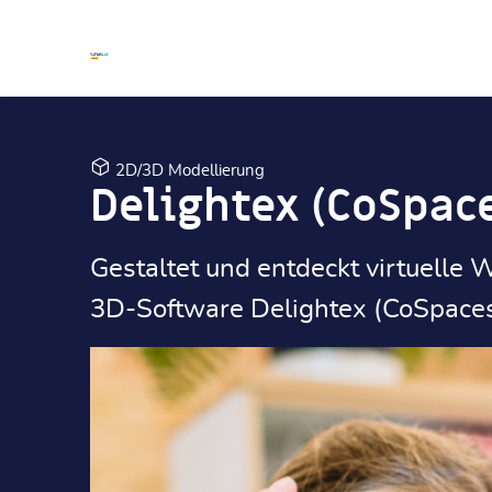
Zum Hauptinhalt
Zum Hauptinhalt
2D/3D Modellierung
Delightex (CoSpac
Gestaltet und entdeckt virtuelle 
3D-Software Delightex (CoSpaces