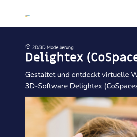
Zum Hauptinhalt
Zum Hauptinhalt
2D/3D Modellierung
Delightex (CoSpac
Gestaltet und entdeckt virtuelle 
3D-Software Delightex (CoSpaces