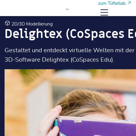
Zum Hauptinhalt
Zum Hauptinhalt
zum Tüftellab
Menü
2D/3D Modellierung
Delightex (CoSpaces E
Gestaltet und entdeckt virtuelle Welten mit de
3D-Software Delightex (CoSpaces Edu).