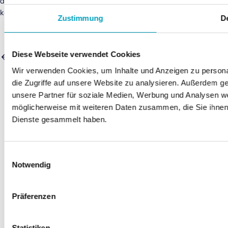
diese endgültig sicher zu gestalten. Was es damit auf sich hat
könnt ihr in unserer anderen TüftelBox dem
„Qey-Gen“
erfahren.
Zustimmung
De
Diese Webseite verwendet Cookies
Wie funktioniert ein normaler Computer?
Wir verwenden Cookies, um Inhalte und Anzeigen zu personal
Was ist ein QuBit?
die Zugriffe auf unsere Website zu analysieren. Außerdem g
unsere Partner für soziale Medien, Werbung und Analysen we
möglicherweise mit weiteren Daten zusammen, die Sie ihnen 
Copyright (c) Junge Tüftler gGmbH 2025. All rights reserved.
Dienste gesammelt haben.
Deutsch
Deutsch
English
Einwilligungsauswahl
Notwendig
Präferenzen
Statistiken