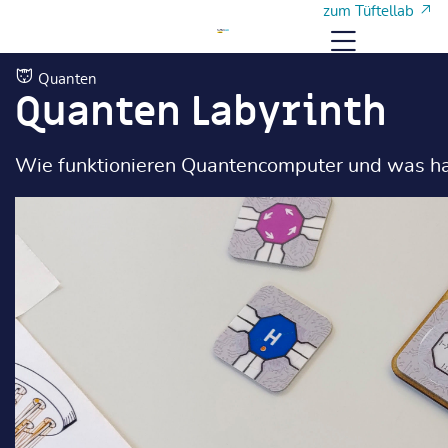
Zum Hauptinhalt
Zum Hauptinhalt
zum Tüftellab
Menü
Quanten
Quanten Labyrinth
Wie funktionieren Quantencomputer und was hat