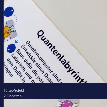
TüftelProjekt
2
Einheiten