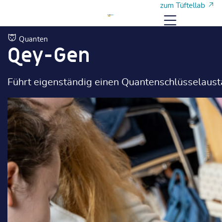
Zum Hauptinhalt
Zum Hauptinhalt
zum Tüftellab
Menü
Quanten
Qey-Gen
Führt eigenständig einen Quantenschlüsselaust