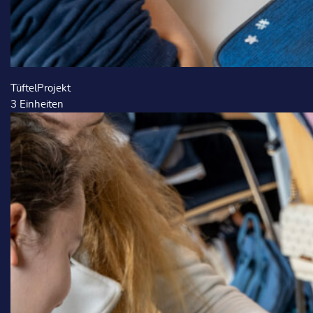
TüftelProjekt
3
Einheiten