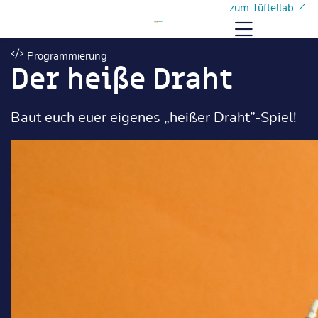
Zum Hauptinhalt
Zum Hauptinhalt
zum Tüftellab
Menü
Programmierung
Der heiße Draht
Baut euch euer eigenes „heißer Draht”-Spiel!