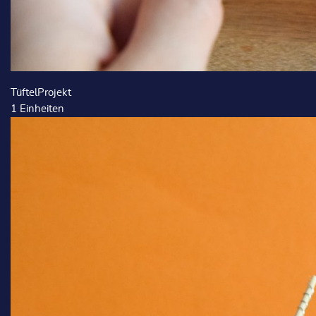
TüftelProjekt
1
Einheiten