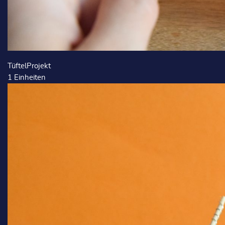
TüftelProjekt
1
Einheiten