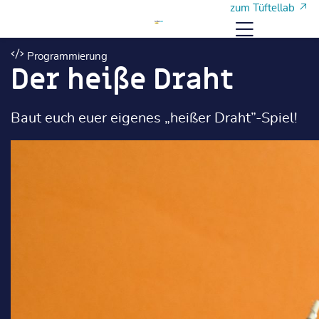
Zum Hauptinhalt
Zum Hauptinhalt
zum Tüftellab
Menü
Programmierung
Der heiße Draht
Baut euch euer eigenes „heißer Draht”-Spiel!