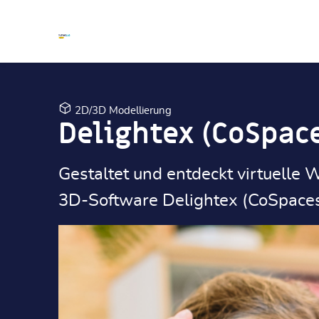
Zum Hauptinhalt
Zum Hauptinhalt
2D/3D Modellierung
Delightex (CoSpac
Gestaltet und entdeckt virtuelle 
3D-Software Delightex (CoSpaces