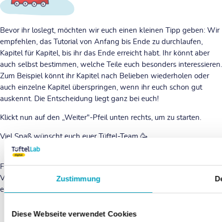
Bevor ihr loslegt, möchten wir euch einen kleinen Tipp geben: Wir
empfehlen, das Tutorial von Anfang bis Ende zu durchlaufen,
Kapitel für Kapitel, bis ihr das Ende erreicht habt. Ihr könnt aber
auch selbst bestimmen, welche Teile euch besonders interessieren.
Zum Beispiel könnt ihr Kapitel nach Belieben wiederholen oder
auch einzelne Kapitel überspringen, wenn ihr euch schon gut
auskennt. Die Entscheidung liegt ganz bei euch!
Klickt nun auf den „Weiter"-Pfeil unten rechts, um zu starten.
Viel Spaß wünscht euch euer Tüftel-Team 🥳
Für Fragen oder Unterstützungsbedarf stehen wir euch gerne zur
Verfügung! Teilt eure Erfahrungen und Fragen mit uns und schickt
Zustimmung
De
eine Nachricht an
digital@tueftellab.de
.
Diese Webseite verwendet Cookies