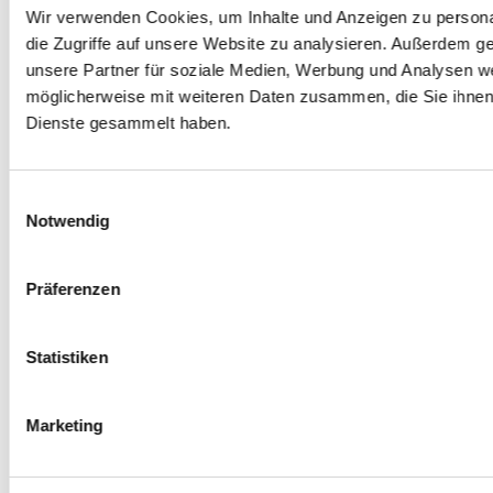
Wir verwenden Cookies, um Inhalte und Anzeigen zu personal
Was ihr für den Kurs braucht
die Zugriffe auf unsere Website zu analysieren. Außerdem g
unsere Partner für soziale Medien, Werbung und Analysen we
möglicherweise mit weiteren Daten zusammen, die Sie ihnen 
Copyright (c) Junge Tüftler gGmbH 2025. All rights reserved.
Dienste gesammelt haben.
Deutsch
Deutsch
English
Einwilligungsauswahl
Notwendig
Präferenzen
Statistiken
Marketing