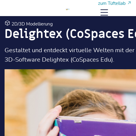
Zum Hauptinhalt
Zum Hauptinhalt
zum Tüftellab
Menü
2D/3D Modellierung
Delightex (CoSpaces E
Gestaltet und entdeckt virtuelle Welten mit de
3D-Software Delightex (CoSpaces Edu).