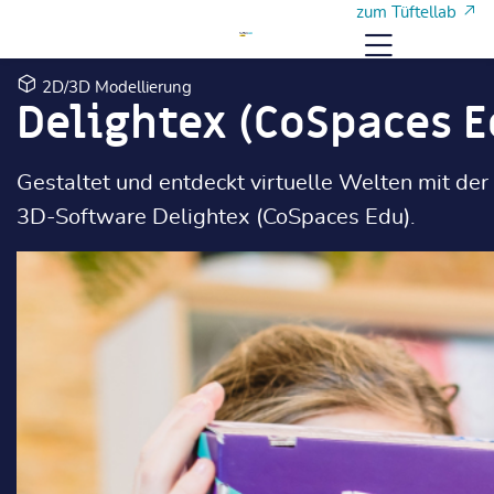
Skip to main content
Skip to main content
zum Tüftellab
Menu
2D/3D Modellierung
Delightex (CoSpaces E
Gestaltet und entdeckt virtuelle Welten mit de
3D-Software Delightex (CoSpaces Edu).