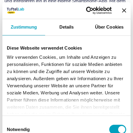
und integrieren ihn in eine eigene Smartphone-App. Mit dem
kostenlosen Editor MIT App Inventor lässt sich mit wenigen
Klicks und einer einfachen Programmierung eine eigene
Smartphone-App entwickeln.
Zustimmung
Details
Über Cookies
5
Einheiten
Zur Kursübersicht
Diese Webseite verwendet Cookies
Wir verwenden Cookies, um Inhalte und Anzeigen zu
personalisieren, Funktionen für soziale Medien anbieten
zu können und die Zugriffe auf unsere Website zu
analysieren. Außerdem geben wir Informationen zu Ihrer
Verwendung unserer Website an unsere Partner für
soziale Medien, Werbung und Analysen weiter. Unsere
Partner führen diese Informationen möglicherweise mit
weiteren Daten zusammen, die Sie ihnen bereitgestellt
haben oder die sie im Rahmen Ihrer Nutzung der Dienste
gesammelt haben.
Einwilligungsauswahl
Notwendig