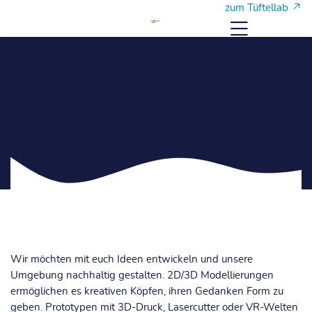
Skip to navigation
Skip to login form
Zum Hauptinhalt
Skip to footer
zum Tüftellab
Menü
2D/3D
Modellierung
Startseite
Kurse
2D/3D Modellierung
Wir möchten mit euch Ideen entwickeln und unsere
Umgebung nachhaltig gestalten. 2D/3D Modellierungen
ermöglichen es kreativen Köpfen, ihren Gedanken Form zu
geben. Prototypen mit 3D-Druck, Lasercutter oder VR-Welten