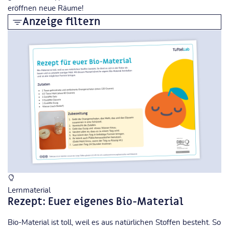
eröffnen neue Räume!
Anzeige filtern
Blöcke
Globale Suche
Globale Suche überspringen
Kursbereiche
Kursbereiche überspringen
Analoges Making
Digitale Fertigung
Programmierung
Video und Animation
2D/3D Modellierung
Quanten
Lernmaterial
KI und Daten
Rezept: Euer eigenes Bio-Material
Robotik
Bio-Material ist toll, weil es aus natürlichen Stoffen besteht. So
Methoden und Didaktik