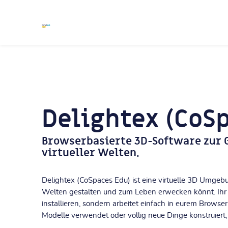
Skip to navigation
Skip to search form
Skip to login form
Zum Hauptinhalt
Skip to footer
Einstieg mit CoS
Startseite
Einstieg mit CoSpaces Edu |
W
e
b
si
te
Ei
ns
ti
e
Delightex (CoS
g
m
it
C
o
Browserbasierte 3D-Software zur 
S
p
virtueller Welten.
ac
es
E
d
u |
Delightex (CoSpaces Edu) ist eine virtuelle 3D Umgebu
3
D
Welten gestalten und zum Leben erwecken könnt. Ihr
installieren, sondern arbeitet einfach in eurem Browser
Modelle verwendet oder völlig neue Dinge konstruiert,