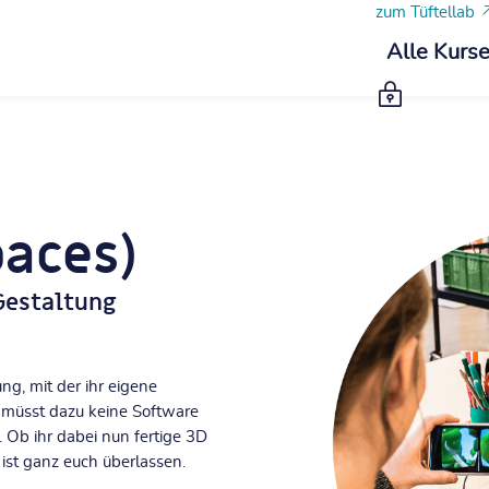
zum Tüftellab
Alle Kurs
paces Edu
 3D
paces)
Gestaltung
ng, mit der ihr eigene
 müsst dazu keine Software
. Ob ihr dabei nun fertige 3D
 ist ganz euch überlassen.