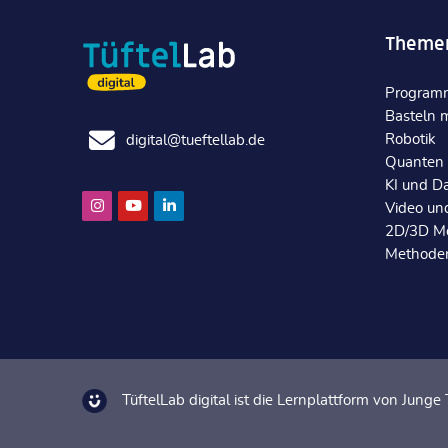
Theme
Program
Basteln m
Robotik
digital@tueftellab.de
Quanten
KI und D
Video un
2D/3D Mo
Methoden
TüftelLab digital ist die Lernplattform von Jung