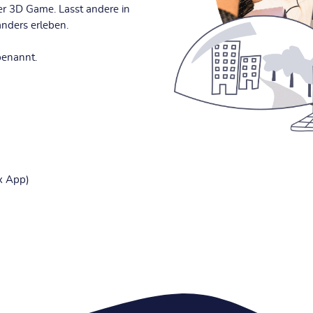
der 3D Game. Lasst andere in
nders erleben.
benannt.
x App)