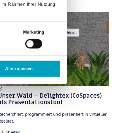
ie im Rahmen Ihrer Nutzung
Marketing
Alle zulassen
Unser Wald – Delightex (CoSpaces)
als Präsentationstool
echerchiert, programmiert und präsentiert in virtueller
ealität.
5
Einheiten