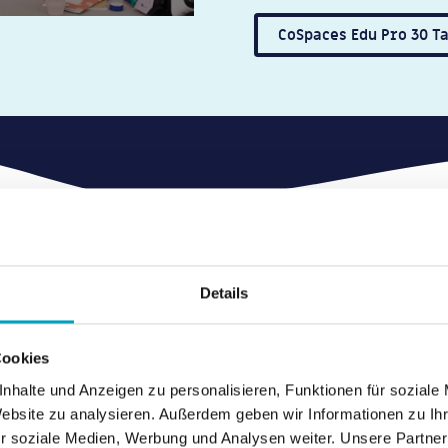
CoSpaces Edu Pro 30 T
Details
3D Modellierung lernen
mit Delightex (CoSpaces)
Cookies
nhalte und Anzeigen zu personalisieren, Funktionen für soziale
Website zu analysieren. Außerdem geben wir Informationen zu I
Entdeckt unsere TüftelGrundlagen, TüftelTutorials
r soziale Medien, Werbung und Analysen weiter. Unsere Partner
ompletten TüftelKonzepte für Workshops oder zur Unterrichtsgesta