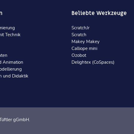
n
Beliebte Werkzeuge
mierung
ScratchJr
it Technik
Scratch
Makey Makey
Calliope mini
aten
Ozobot
d Animation
Delightex (CoSpaces)
dellierung
 und Didaktik
e Tüftler gGmbH.