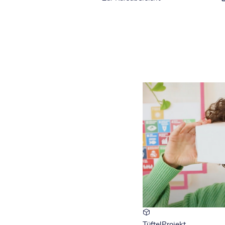
TüftelProjekt