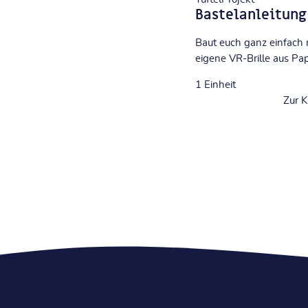
Bastelanleitung
Baut euch ganz einfach 
eigene VR-Brille aus Pa
1
Einheit
Zur K
Zuletzt geändert: Dienstag, 8. Juli 2025, 11:45
Einstieg mit Calliope mini | Programmieren lernen