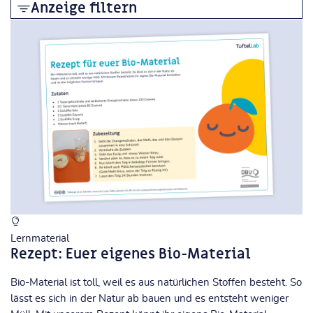
Anzeige filtern
Blöcke
Globale Suche
Globale Suche überspringen
Kursbereiche
Kursbereiche überspringen
Analoges Making
Digitale Fertigung
Programmierung
Video und Animation
2D/3D Modellierung
Quanten
Lernmaterial
KI und Daten
Rezept: Euer eigenes Bio-Material
Robotik
Bio-Material ist toll, weil es aus natürlichen Stoffen besteht. So
Methoden und Didaktik
lässt es sich in der Natur ab bauen und es entsteht weniger
Alle Kurse
...