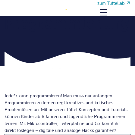
Skip to navigation
Skip to login form
Zum Hauptinhalt
Skip to footer
zum Tüftellab
Menü
Programmierung
Startseite
Kurse
Programmierung
Jede*r kann programmieren! Man muss nur anfangen.
Programmieren zu lernen regt kreatives und kritisches
Problemlösen an. Mit unseren Tüftel Konzepten und Tutorials
können Kinder ab 6 Jahren und Jugendliche Programmieren
lernen. Mit Mikrocontroller, Leiterplatine und Co. könnt ihr
direkt loslegen – digitale und analoge Hacks garantiert!