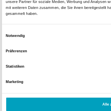
unsere Partner für soziale Medien, Werbung und Analysen we
mit weiteren Daten zusammen, die Sie ihnen bereitgestellt 
Copyright (c) Junge Tüftler gGmbH 2025. All rights reserved.
gesammelt haben.
Deutsch
Deutsch
English
Einwilligungsauswahl
Notwendig
Präferenzen
Statistiken
Marketing
Alle