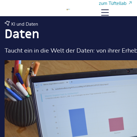
Zum Hauptinhalt
Zum Hauptinhalt
zum Tüftellab
Menü
KI und Daten
Daten
Taucht ein in die Welt der Daten: von ihrer Erh