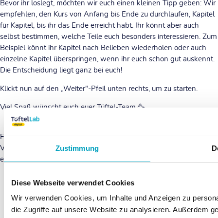
Bevor ihr loslegt, möchten wir euch einen kleinen Tipp geben: Wir
empfehlen, den Kurs von Anfang bis Ende zu durchlaufen, Kapitel
für Kapitel, bis ihr das Ende erreicht habt. Ihr könnt aber auch
selbst bestimmen, welche Teile euch besonders interessieren. Zum
Beispiel könnt ihr Kapitel nach Belieben wiederholen oder auch
einzelne Kapitel überspringen, wenn ihr euch schon gut auskennt.
Die Entscheidung liegt ganz bei euch!
Klickt nun auf den „Weiter"-Pfeil unten rechts, um zu starten.
Viel Spaß wünscht euch euer Tüftel-Team 🥳
Für Fragen oder Unterstützungsbedarf stehen wir euch gerne zur
Zustimmung
D
Verfügung! Teilt eure Erfahrungen und Fragen mit uns und schickt
eine Nachricht an
digital@tueftellab.de
.
Diese Webseite verwendet Cookies
Wir verwenden Cookies, um Inhalte und Anzeigen zu personal
Einstieg
die Zugriffe auf unsere Website zu analysieren. Außerdem g