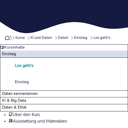
Startseite
Kurse
KI und Daten
Daten
Einstieg
Los geht's
Kursinhalte
Einstieg
Los geht's
Einstieg
Daten kennenlernen
KI & Big Data
Daten & Ethik
Über den Kurs
Ausstattung und Materialien