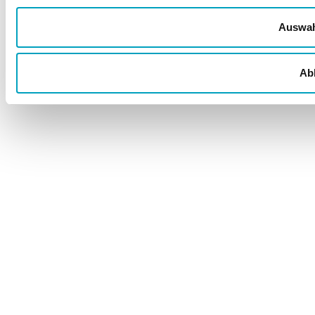
Auswah
Ab