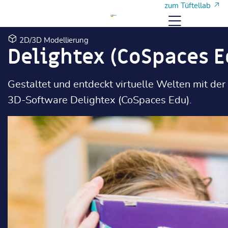
Zum Hauptinhalt
Zum Hauptinhalt
zum Tüftellab
Menü
2D/3D Modellierung
Delightex (CoSpaces E
Gestaltet und entdeckt virtuelle Welten mit de
3D-Software Delightex (CoSpaces Edu).