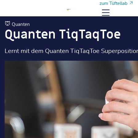
Zum Hauptinhalt
Zum Hauptinhalt
zum Tüftellab
Menü
Quanten
Quanten TiqTaqToe
Lernt mit dem Quanten TiqTaqToe Superpositio