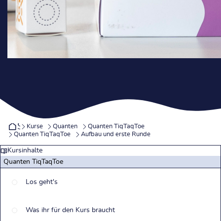
Startseite
Kurse
Quanten
Quanten TiqTaqToe
Quanten TiqTaqToe
Aufbau und erste Runde
Kursinhalte
Quanten TiqTaqToe
Los geht's
Was ihr für den Kurs braucht