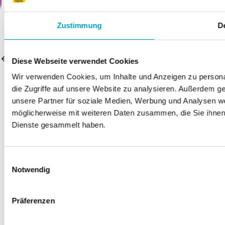
Zustimmung
De
Was ihr für den Kurs braucht
Diese Webseite verwendet Cookies
Wir verwenden Cookies, um Inhalte und Anzeigen zu personal
Superposition
die Zugriffe auf unsere Website zu analysieren. Außerdem g
unsere Partner für soziale Medien, Werbung und Analysen we
möglicherweise mit weiteren Daten zusammen, die Sie ihnen 
Copyright (c) Junge Tüftler gGmbH 2025. All rights reserved.
Dienste gesammelt haben.
Deutsch
Deutsch
English
Einwilligungsauswahl
Notwendig
Präferenzen